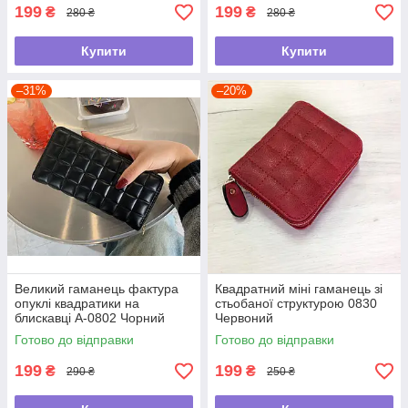
199
199
₴
₴
280 ₴
280 ₴
Купити
Купити
–31%
–20%
Великий гаманець фактура
Квадратний міні гаманець зі
опуклі квадратики на
стьобаної структурою 0830
блискавці А-0802 Чорний
Червоний
Готово до відправки
Готово до відправки
199
199
₴
₴
290 ₴
250 ₴