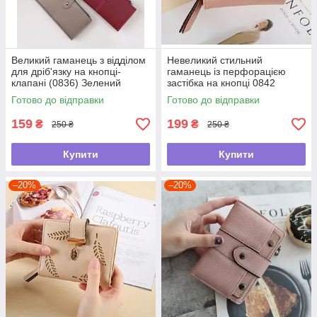
Великий гаманець з відділом
Невеликий стильний
для дріб'язку на кнопці-
гаманець із перфорацією
клапані (0836) Зелений
застібка на кнопці 0842
Рожевий
Готово до відправки
Готово до відправки
159
199
₴
₴
250 ₴
250 ₴
Купити
Купити
–20%
–20%