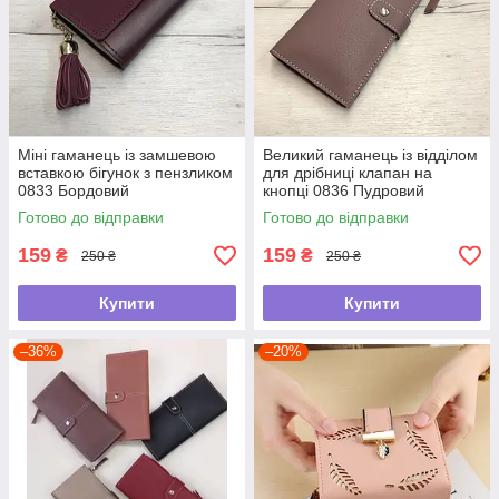
Міні гаманець із замшевою
Великий гаманець із відділом
вставкою бігунок з пензликом
для дрібниці клапан на
0833 Бордовий
кнопці 0836 Пудровий
Готово до відправки
Готово до відправки
159
159
₴
₴
250 ₴
250 ₴
Купити
Купити
–36%
–20%