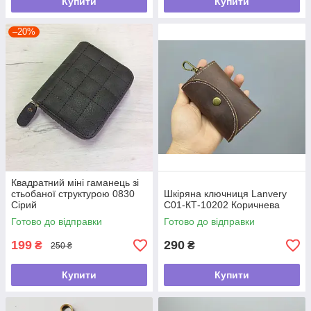
Купити
Купити
–20%
Квадратний міні гаманець зі
стьобаної структурою 0830
Шкіряна ключниця Lanvery
Сірий
С01-КТ-10202 Коричнева
Готово до відправки
Готово до відправки
199
290
₴
₴
250 ₴
Купити
Купити