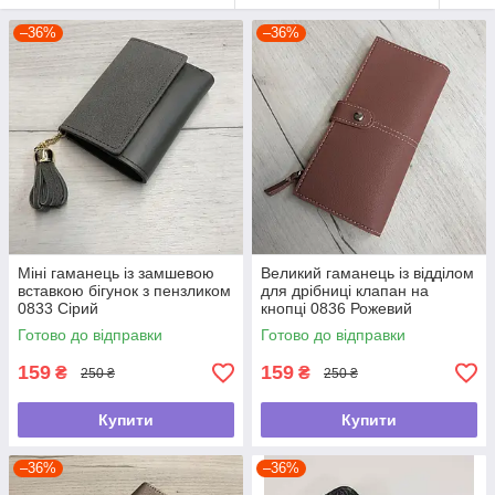
–36%
–36%
Міні гаманець із замшевою
Великий гаманець із відділом
вставкою бігунок з пензликом
для дрібниці клапан на
0833 Сірий
кнопці 0836 Рожевий
Готово до відправки
Готово до відправки
159
159
₴
₴
250 ₴
250 ₴
Купити
Купити
–36%
–36%