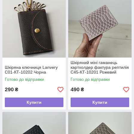
Шкіряний міні гаманець
Шкіряна ключниця Lanvery
картхолдер фактура рептилія
С01-КТ-10202 Чорна
С45-КТ-10201 Рожевий
Готово до відправки
Готово до відправки
290
490
₴
₴
Купити
Купити