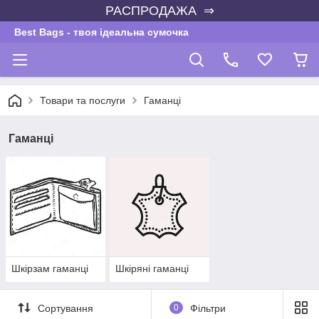
РАСПРОДАЖА ⇒
Best Bags - твоя ідеальна сумочка
Товари та послуги
Гаманці
Гаманці
Шкірзам гаманці
Шкіряні гаманці
Сортування
0
Фільтри