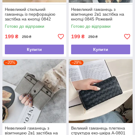
Невеликий стильний
Невеликий гаманець з
гаманець із перфорацією
візитницею 2в1 застібка на
застібка на кнопці 0842
кнопці 0845 Рожевий
Бежевий
Готово до відправки
Готово до відправки
199
199
₴
₴
250 ₴
250 ₴
Купити
Купити
–20%
–29%
Невеликий гаманець з
Великий гаманець плетена
візитницею 2в1 застібка на
структура еко-шкіра А-0801