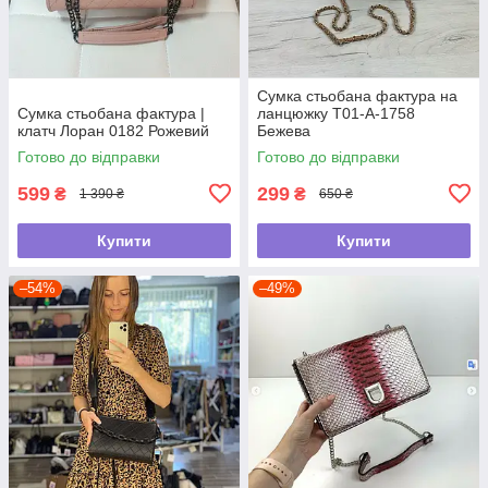
Сумка стьобана фактура на
Сумка стьобана фактура |
ланцюжку Т01-А-1758
клатч Лоран 0182 Рожевий
Бежева
Готово до відправки
Готово до відправки
599
299
₴
₴
1 390 ₴
650 ₴
Купити
Купити
–54%
–49%