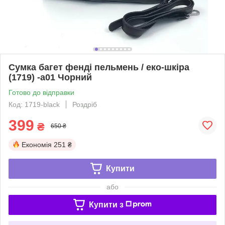
Сумка багет фенді пельмень / еко-шкіра
(1719) -а01 Чорний
Готово до відправки
Код: 1719-black
Роздріб
399
₴
650 ₴
Економія
251 ₴
Купити
або
Купити з