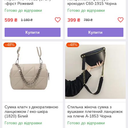
-фірст Рожевий
крокодил С60-1915 Чорна
Готово до відправки
Готово до відправки
599
399
₴
₴
1 180 ₴
780 ₴
Купити
Купити
–48%
–48%
Сумка клатч з декоративною
Стильна жіноча сумка з
ланцюжком / еко-шкіра
вушками плетений ланцюжок
(1820) Білий
на плече А-1853 Чорна
Готово до відправки
Готово до відправки