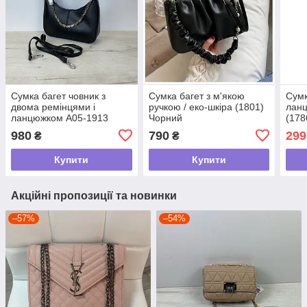
Сумка багет човник з
Сумка багет з м'якою
Сумк
двома ремінцями і
ручкою / еко-шкіра (1801)
ланц
ланцюжком А05-1913
Чорний
(178
Чорна
980
790
299
₴
₴
Купити
Купити
Акційні пропозиції та новинки
–57%
–54%