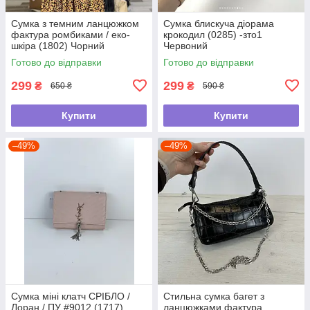
Сумка з темним ланцюжком
Сумка блискуча діорама
фактура ромбиками / еко-
крокодил (0285) -зто1
шкіра (1802) Чорний
Червоний
Готово до відправки
Готово до відправки
299
299
₴
₴
650 ₴
590 ₴
Купити
Купити
–49%
–49%
Сумка міні клатч СРІБЛО /
Стильна сумка багет з
Лоран / ПУ #9012 (1717)
ланцюжками фактура