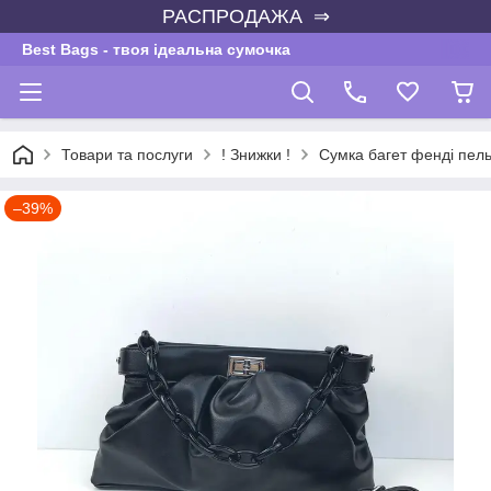
РАСПРОДАЖА ⇒
Best Bags - твоя ідеальна сумочка
Товари та послуги
! Знижки !
Сумка багет фенді пель
–39%