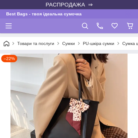
РАСПРОДАЖА ⇒
Best Bags - твоя ідеальна сумочка
Товари та послуги
Сумки
PU-шкіра сумки
Сумка ш
–22%