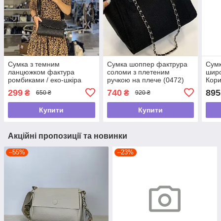
Сумка з темним
Сумка шоппер фактрура
Сумк
ланцюжком фактура
соломи з плетеним
широ
ромбиками / еко-шкіра
ручкою на плече (0472)
Кор
(1802) Чорний
Чорний
299
740
895
₴
₴
650 ₴
920 ₴
Купити
Купити
Акційні пропозиції та новинки
–55%
–23%