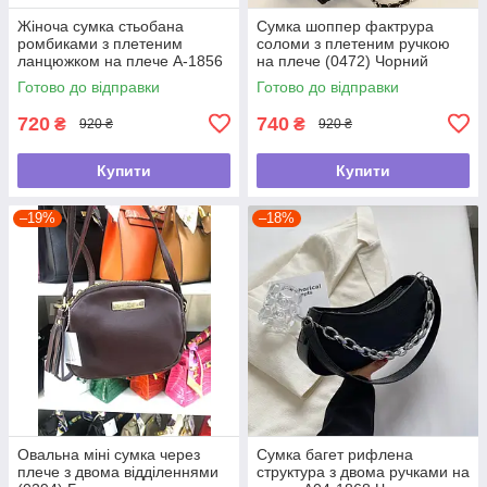
Жіноча сумка стьобана
Сумка шоппер фактрура
ромбиками з плетеним
соломи з плетеним ручкою
ланцюжком на плече А-1856
на плече (0472) Чорний
Чорна
Готово до відправки
Готово до відправки
720
740
₴
₴
920 ₴
920 ₴
Купити
Купити
–19%
–18%
Овальна міні сумка через
Сумка багет рифлена
плече з двома відділеннями
структура з двома ручками на