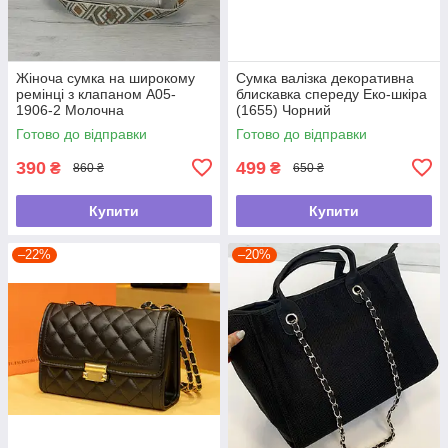
Жіноча сумка на широкому
Сумка валізка декоративна
ремінці з клапаном А05-
блискавка спереду Еко-шкіра
1906-2 Молочна
(1655) Чорний
Готово до відправки
Готово до відправки
390
499
₴
₴
860 ₴
650 ₴
Купити
Купити
–22%
–20%