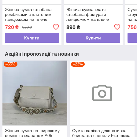
Жіноча сумка стьобана
Жіноча сумка клатч
Сумк
ромбиками з плетеним
стьобана фактура з
стру
ланцюжком на плече
ланцюжком на плече
на п
А-1856 Чорна
А-1858 Чорна
720
890
750
₴
₴
920 ₴
Купити
Купити
Акційні пропозиції та новинки
–55%
–23%
Жіноча сумка на широкому
Сумка валізка декоративна
ремінці з клапаном А05-
блискавка спереду Еко-шкіра