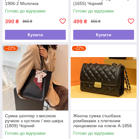
1906-2 Молочна
(1655) Чорний
Готово до відправки
Готово до відправки
390
499
₴
₴
860 ₴
650 ₴
Купити
Купити
–22%
–22%
Сумка шоппер з високою
Жіноча сумка стьобана
ручкою з хусткою / еко-шкіра
ромбиками з плетеним
(1809) Чорний
ланцюжком на плече А-1856
Чорна
Готово до відправки
Готово до відправки