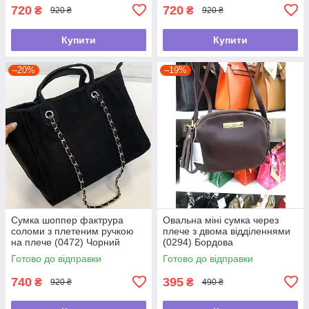
720
720
₴
₴
920 ₴
920 ₴
Купити
Купити
–20%
–19%
Сумка шоппер фактрура
Овальна міні сумка через
соломи з плетеним ручкою
плече з двома відділеннями
на плече (0472) Чорний
(0294) Бордова
Готово до відправки
Готово до відправки
740
395
₴
₴
920 ₴
490 ₴