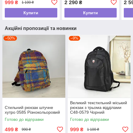
999
2 290
2 5
₴
₴
1 100 ₴
Купити
Купити
Акційні пропозиції та новинки
–50%
–9%
Великий текстильний міський
Стильний рюкзак штучне
рюкзак з трьома відділами
хутро 0585 Різнокольоровий
С48-0579 Чорний
Готово до відправки
Готово до відправки
499
999
₴
₴
990 ₴
1 100 ₴