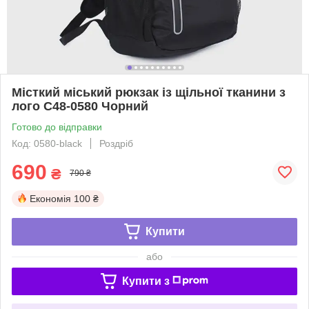
Місткий міський рюкзак із щільної тканини з
лого С48-0580 Чорний
Готово до відправки
Код: 0580-black
Роздріб
690
₴
790 ₴
Економія
100 ₴
Купити
або
Купити з