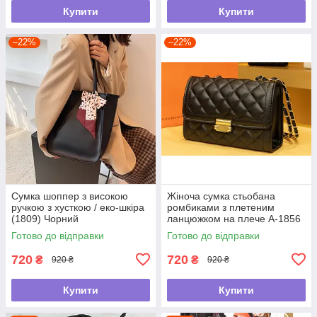
Купити
Купити
–22%
–22%
Сумка шоппер з високою
Жіноча сумка стьобана
ручкою з хусткою / еко-шкіра
ромбиками з плетеним
(1809) Чорний
ланцюжком на плече А-1856
Чорна
Готово до відправки
Готово до відправки
720
720
₴
₴
920 ₴
920 ₴
Купити
Купити