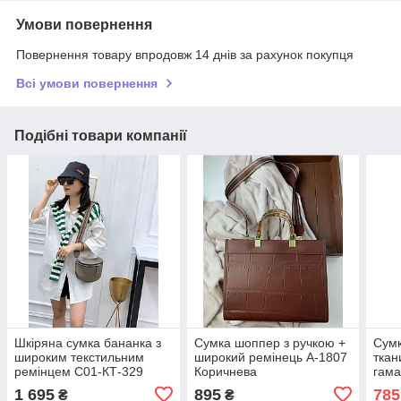
Умови повернення
Повернення товару впродовж 14 днів за рахунок покупця
Всі умови повернення
Подібні товари компанії
Шкіряна сумка бананка з
Сумка шоппер з ручкою +
Сумк
широким текстильним
широкий ремінець А-1807
ткан
ремінцем С01-КТ-329
Коричнева
гама
Мокко
А-17
1 695
895
785
₴
₴