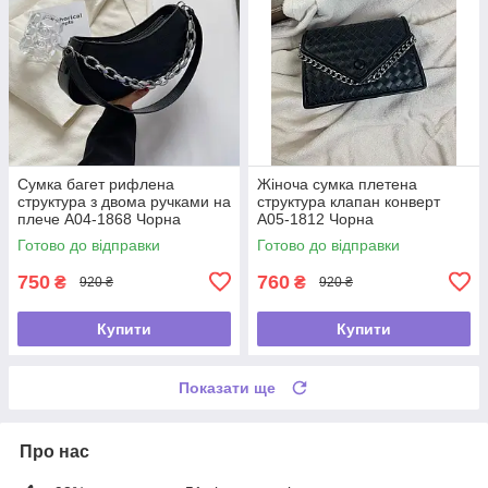
Сумка багет рифлена
Жіноча сумка плетена
структура з двома ручками на
структура клапан конверт
плече А04-1868 Чорна
А05-1812 Чорна
Готово до відправки
Готово до відправки
750
760
₴
₴
920 ₴
920 ₴
Купити
Купити
Показати ще
Про нас