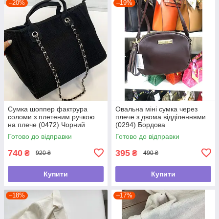
–20%
–19%
Сумка шоппер фактрура
Овальна міні сумка через
соломи з плетеним ручкою
плече з двома відділеннями
на плече (0472) Чорний
(0294) Бордова
Готово до відправки
Готово до відправки
740
395
₴
₴
920 ₴
490 ₴
Купити
Купити
–18%
–17%