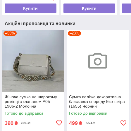
Купити
Купити
Акційні пропозиції та новинки
–55%
–23%
Жіноча сумка на широкому
Сумка валізка декоративна
ремінці з клапаном А05-
блискавка спереду Еко-шкіра
1906-2 Молочна
(1655) Чорний
Готово до відправки
Готово до відправки
390
499
₴
₴
860 ₴
650 ₴