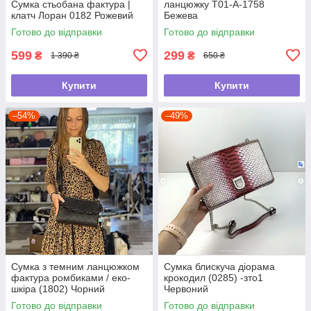
Сумка стьобана фактура |
ланцюжку Т01-А-1758
клатч Лоран 0182 Рожевий
Бежева
Готово до відправки
Готово до відправки
599
299
₴
₴
1 390 ₴
650 ₴
Купити
Купити
–54%
–49%
Сумка з темним ланцюжком
Сумка блискуча діорама
фактура ромбиками / еко-
крокодил (0285) -зто1
шкіра (1802) Чорний
Червоний
Готово до відправки
Готово до відправки