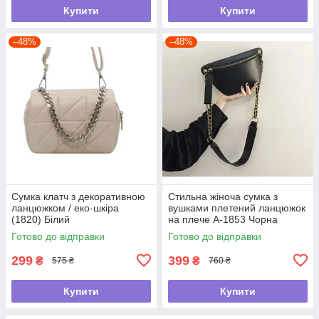
Купити
Купити
–48%
–48%
Сумка клатч з декоративною
Стильна жіноча сумка з
ланцюжком / еко-шкіра
вушками плетений ланцюжок
(1820) Білий
на плече А-1853 Чорна
Готово до відправки
Готово до відправки
299
399
₴
₴
575 ₴
760 ₴
Купити
Купити