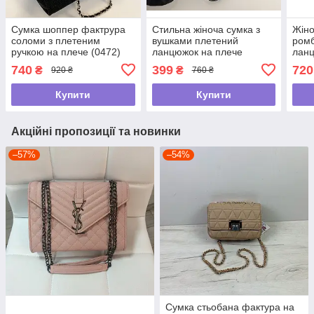
Сумка шоппер фактрура
Стильна жіноча сумка з
Жіно
соломи з плетеним
вушками плетений
ромб
ручкою на плече (0472)
ланцюжок на плече
лан
Чорний
А-1853 Чорна
А-18
740
399
720
₴
₴
920 ₴
760 ₴
Купити
Купити
Акційні пропозиції та новинки
–57%
–54%
Сумка стьобана фактура на