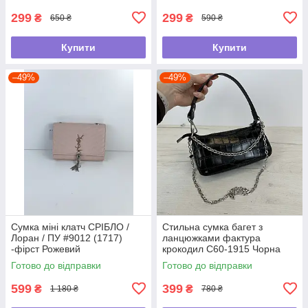
299
299
₴
₴
650 ₴
590 ₴
Купити
Купити
–49%
–49%
Сумка міні клатч СРІБЛО /
Стильна сумка багет з
Лоран / ПУ #9012 (1717)
ланцюжками фактура
-фірст Рожевий
крокодил С60-1915 Чорна
Готово до відправки
Готово до відправки
599
399
₴
₴
1 180 ₴
780 ₴