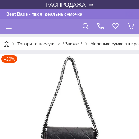
РАСПРОДАЖА ⇒
Best Bags - твоя ідеальна сумочка
Товари та послуги
! Знижки !
Маленька сумка з шир
–29%