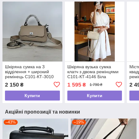
Шкіряна сумка на 3
Шкіряна вузька сумка
Міст
відділення + широкий
клатч з двома ремінцями
квад
ремінець С101-КТ-3010
С101-КТ-4146 Біла
ремі
Бежева
КТ-4
2 150
1 595
2 4
₴
₴
1 790 ₴
Купити
Купити
Акційні пропозиції та новинки
–43%
–19%