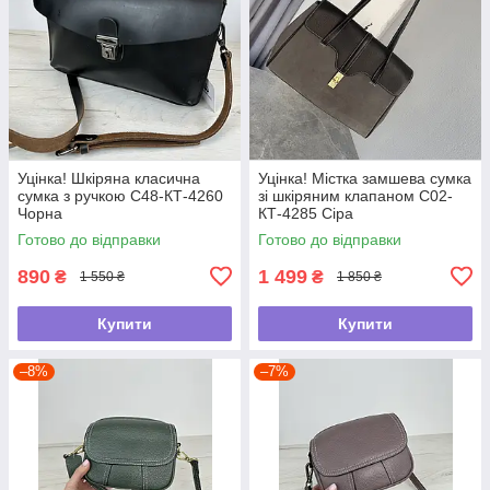
Уцінка! Шкіряна класична
Уцінка! Містка замшева сумка
сумка з ручкою С48-КТ-4260
зі шкіряним клапаном С02-
Чорна
КТ-4285 Сіра
Готово до відправки
Готово до відправки
890
1 499
₴
₴
1 550 ₴
1 850 ₴
Купити
Купити
–8%
–7%