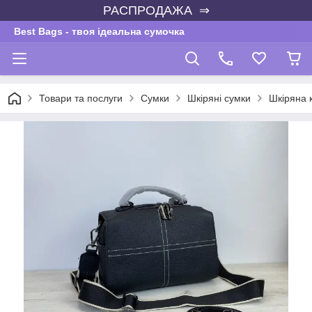
РАСПРОДАЖА ⇒
Best Bags - твоя ідеальна сумочка
Товари та послуги
Сумки
Шкіряні сумки
Шкіряна 