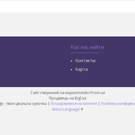
Как нас найти
Контакты
Карта
Сайт створений на маркетплейсі
Prom.ua
Продавець на Bigl.ua
Best Bags - твоя ідеальна сумочка |
Поскаржитися на контент
|
Політика конфіден
Select Language
▼