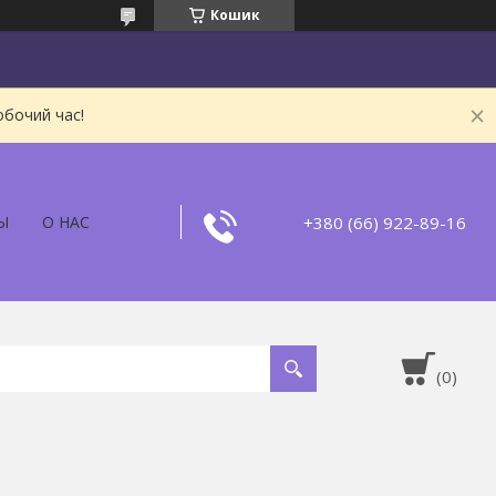
Кошик
обочий час!
+380 (66) 922-89-16
Ы
О НАС