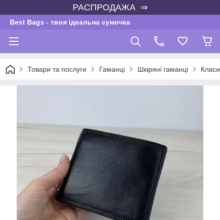
РАСПРОДАЖА ⇒
Best Bags - твоя ідеальна сумочка
Товари та послуги
Гаманці
Шкіряні гаманці
Класи