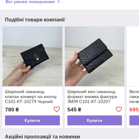
Всі умови повернення
Подібні товари компанії
Шкіряний гаманець
Шкіряний міні гаманець
Вели
клапан конверт на кнопці
формат книжка фактура
гама
С101-КТ-10279 Чорний
ЗМІЯ С101-КТ-10207
печв
Чорний
КТ-1
780
545
695
₴
₴
Купити
Купити
Акційні пропозиції та новинки