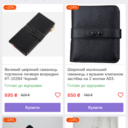
–15%
–14%
Великий шкіряний гаманець
Шкіряний маленький
портмоне печворк всередині
гаманець з вузьким клапаном
КТ-10284 Чорний
застібка на 2 кнопки А03-
КТ-10217 Чорний
Готово до відправки
Готово до відправки
695
650
₴
₴
820 ₴
760 ₴
Купити
Купити
–14%
–14%