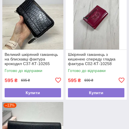
Великий шкіряний гаманець
Шкіряний гаманець з
на блискавці фактура
кишенею спереду гладка
крокодил С37-КТ-10265
фактура С02-КТ-10258
Чорний
Малиновий
Готово до відправки
Готово до відправки
595
595
₴
₴
695 ₴
690 ₴
Купити
Купити
–13%