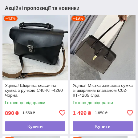
Акційні пропозиції та новинки
–43%
–19%
Уцінка! Шкіряна класична
Уцінка! Містка замшева сумка
сумка з ручкою С48-КТ-4260
зі шкіряним клапаном С02-
Чорна
КТ-4285 Сіра
Готово до відправки
Готово до відправки
890
1 499
₴
₴
1 550 ₴
1 850 ₴
Купити
Купити