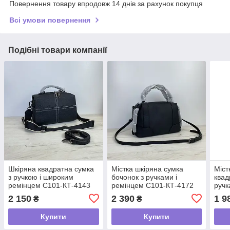
Повернення товару впродовж 14 днів за рахунок покупця
Всі умови повернення
Подібні товари компанії
Шкіряна квадратна сумка
Містка шкіряна сумка
Міст
з ручкою і широким
бочонок з ручками і
квад
ремінцем С101-КТ-4143
ремінцем С101-КТ-4172
ручк
Чорна
Чорна
Чор
2 150
2 390
1 9
₴
₴
Купити
Купити