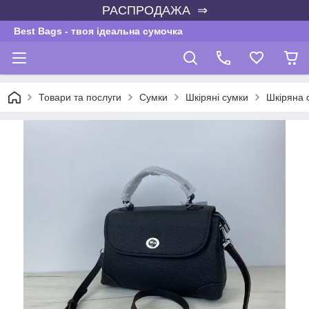
РАСПРОДАЖА ⇒
Best Bags - твоя ідеальна сумочка
Товари та послуги
Сумки
Шкіряні сумки
Шкіряна 