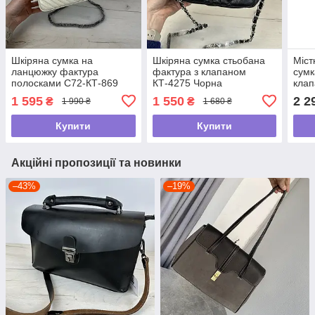
Шкіряна сумка на
Шкіряна сумка стьобана
Міст
ланцюжку фактура
фактура з клапаном
сумк
полосками С72-КТ-869
КТ-4275 Чорна
клап
Біла
Чор
1 595
1 550
2 2
₴
₴
1 990 ₴
1 680 ₴
Купити
Купити
Акційні пропозиції та новинки
–43%
–19%