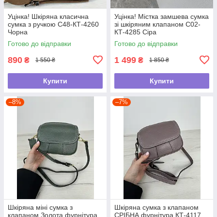
Уцінка! Шкіряна класична
Уцінка! Містка замшева сумка
сумка з ручкою С48-КТ-4260
зі шкіряним клапаном С02-
Чорна
КТ-4285 Сіра
Готово до відправки
Готово до відправки
890
1 499
₴
₴
1 550 ₴
1 850 ₴
Купити
Купити
–8%
–7%
Шкіряна міні сумка з
Шкіряна сумка з клапаном
клапаном Золота фурнітура
СРІБНА фурнітура КТ-4117