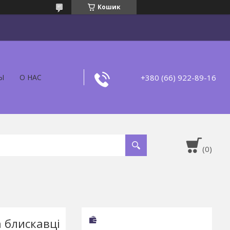
Кошик
+380 (66) 922-89-16
Ы
О НАС
 блискавці