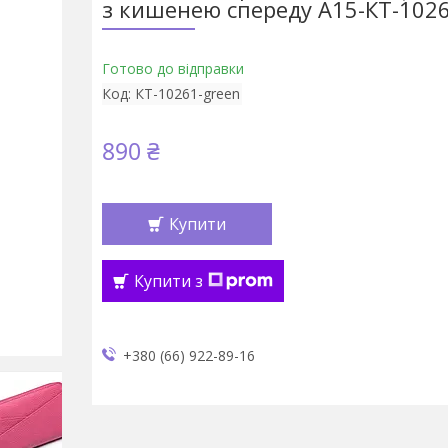
з кишенею спереду А15-КТ-102
Готово до відправки
Код:
КТ-10261-green
890 ₴
Купити
Купити з
+380 (66) 922-89-16