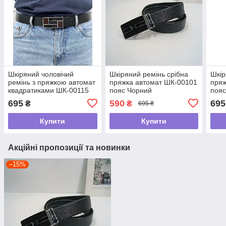
Шкіряний чоловічий
Шкіряний ремінь срібна
Шкір
ремінь з пряжкою автомат
пряжка автомат ШК-00101
пряж
квадратиками ШК-00115
пояс Чорний
пояс
пояс Чорний
695
590
695
₴
₴
695 ₴
Купити
Купити
Акційні пропозиції та новинки
–15%