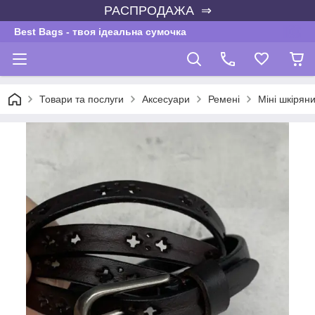
РАСПРОДАЖА ⇒
Best Bags - твоя ідеальна сумочка
Товари та послуги
Аксесуари
Ремені
Міні шкірян