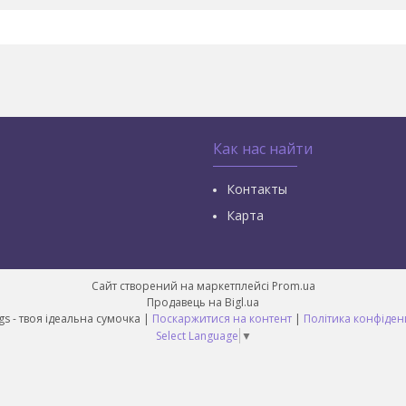
Как нас найти
Контакты
Карта
Сайт створений на маркетплейсі
Prom.ua
Продавець на Bigl.ua
Best Bags - твоя ідеальна сумочка |
Поскаржитися на контент
|
Політика конфіден
Select Language
▼