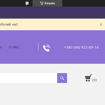
Кошик
обочий час!
+380 (66) 922-89-16
Ы
О НАС