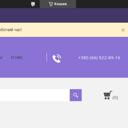
Кошик
обочий час!
+380 (66) 922-89-16
Ы
О НАС