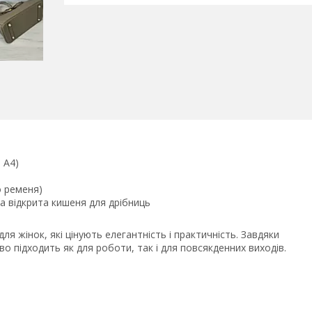
 А4)
о ременя)
та відкрита кишеня для дрібниць
я жінок, які цінують елегантність і практичність. Завдяки
ово підходить як для роботи, так і для повсякденних виходів.