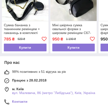
Сумка бананка з
Міні шкіряна сумка
Сумк
тканинним ремінцем +
овальної форми з
шир
гаманець в комплекті
широким ремінцем С67-
фарб
А-1752 Чорна
КТ-3068 Чорна
А04-
785
950
950
₴
₴
920 ₴
1 190 ₴
Купити
Купити
Про нас
98% позитивних з 51 відгука за рік
Працює з 28.02.2018
м. Київ
вул. Малевича, 86 (метро "Либідська"), Київ, Україна
Контакти