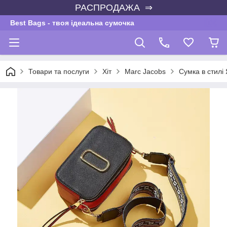
РАСПРОДАЖА ⇒
Best Bags - твоя ідеальна сумочка
Товари та послуги
Хіт
Marc Jacobs
Сумка в стилі