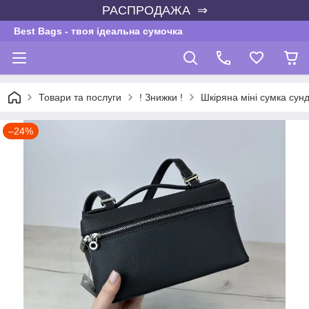
РАСПРОДАЖА ⇒
Best Bags - твоя ідеальна сумочка
Товари та послуги
! Знижки !
Шкіряна міні сумка сун
–24%