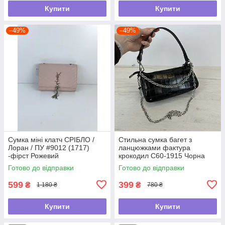
Купити
Купити
–49%
–49%
Сумка міні клатч СРІБЛО /
Стильна сумка багет з
Лоран / ПУ #9012 (1717)
ланцюжками фактура
-фірст Рожевий
крокодил С60-1915 Чорна
Готово до відправки
Готово до відправки
599
399
₴
₴
1 180 ₴
780 ₴
Купити
Купити