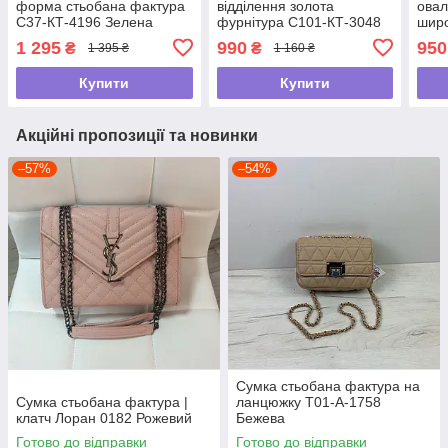
форма стьобана фактура
відділення золота
овал
С37-КТ-4196 Зелена
фурнітура С101-КТ-3048
широ
Чорна
КТ-3
1 295
990
950
₴
₴
1 395 ₴
1 160 ₴
Купити
Купити
Акційні пропозиції та новинки
–57%
–54%
Сумка стьобана фактура на
Сумка стьобана фактура |
ланцюжку Т01-А-1758
клатч Лоран 0182 Рожевий
Бежева
Готово до відправки
Готово до відправки