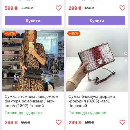
599
299
₴
₴
1 390 ₴
650 ₴
Купити
Купити
–54%
–49%
Сумка з темним ланцюжком
Сумка блискуча діорама
фактура ромбиками / еко-
крокодил (0285) -зто1
шкіра (1802) Чорний
Червоний
Готово до відправки
Готово до відправки
299
299
₴
₴
650 ₴
590 ₴