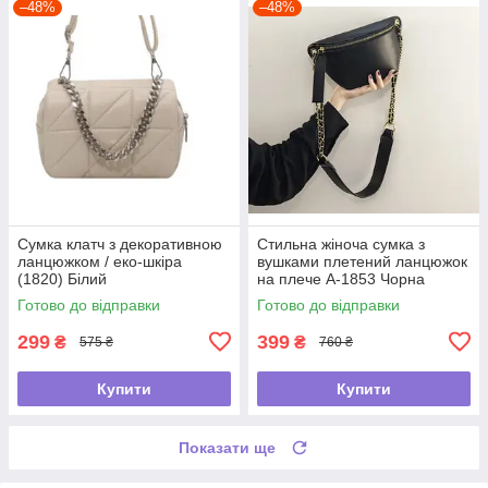
–48%
–48%
Сумка клатч з декоративною
Стильна жіноча сумка з
ланцюжком / еко-шкіра
вушками плетений ланцюжок
(1820) Білий
на плече А-1853 Чорна
Готово до відправки
Готово до відправки
299
399
₴
₴
575 ₴
760 ₴
Купити
Купити
Показати ще