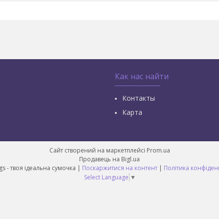
Как нас найти
Контакты
Карта
Сайт створений на маркетплейсі
Prom.ua
Продавець на Bigl.ua
Best Bags - твоя ідеальна сумочка |
Поскаржитися на контент
|
Політика конфіден
Select Language
▼