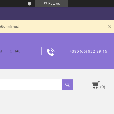
Кошик
обочий час!
+380 (66) 922-89-16
Ы
О НАС