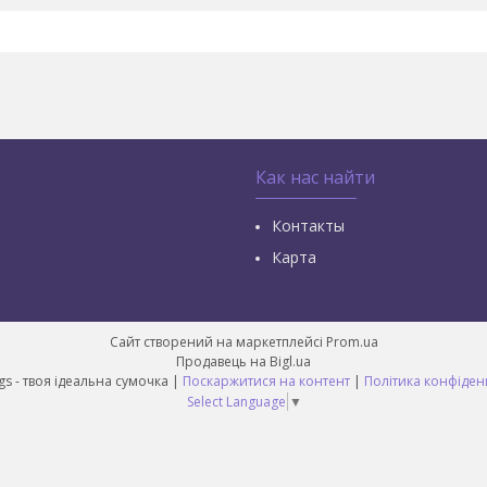
Как нас найти
Контакты
Карта
Сайт створений на маркетплейсі
Prom.ua
Продавець на Bigl.ua
Best Bags - твоя ідеальна сумочка |
Поскаржитися на контент
|
Політика конфіден
Select Language
▼