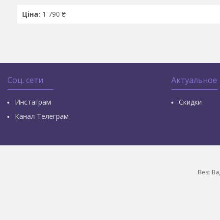
Ціна:
1 790 ₴
Соц. сети
Актуальное
Инстаграм
Скидки
Канал Телеграм