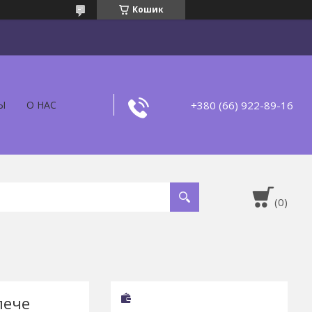
Кошик
+380 (66) 922-89-16
Ы
О НАС
лече