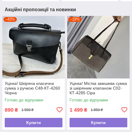
Акційні пропозиції та новинки
–43%
–19%
Уцінка! Шкіряна класична
Уцінка! Містка замшева сумка
сумка з ручкою С48-КТ-4260
зі шкіряним клапаном С02-
Чорна
КТ-4285 Сіра
Готово до відправки
Готово до відправки
890
1 499
₴
₴
1 550 ₴
1 850 ₴
Купити
Купити