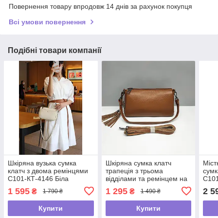
Повернення товару впродовж 14 днів за рахунок покупця
Всі умови повернення
Подібні товари компанії
Шкіряна вузька сумка
Шкіряна сумка клатч
Міст
клатч з двома ремінцями
трапеція з трьома
сумк
С101-КТ-4146 Біла
відділами та ремінцем на
С101
плече С01-КТ-3043
1 595
1 295
2 5
₴
₴
1 790 ₴
1 490 ₴
Коричнева
Купити
Купити