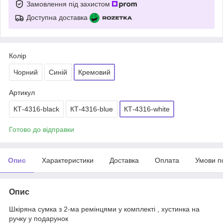
Замовлення під захистом
Доступна доставка
Колір
Чорний
Синій
Кремовий
Артикул
КТ-4316-black
КТ-4316-blue
КТ-4316-white
Готово до відправки
Опис
Характеристики
Доставка
Оплата
Умови п
Опис
Шкіряна сумка з 2-ма ремінцями у комплекті , хустинка на
ручку у подарунок