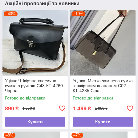
Акційні пропозиції та новинки
–43%
–19%
Уцінка! Шкіряна класична
Уцінка! Містка замшева сумка
сумка з ручкою С48-КТ-4260
зі шкіряним клапаном С02-
Чорна
КТ-4285 Сіра
Готово до відправки
Готово до відправки
890
1 499
₴
₴
1 550 ₴
1 850 ₴
Купити
Купити
–8%
–7%