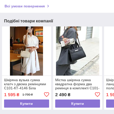
Всі умови повернення
Подібні товари компанії
Шкіряна вузька сумка
Містка шкіряна сумка
Шкір
клатч з двома ремінцями
квадратна форма два
лан
С101-КТ-4146 Біла
ремінця в комплекті С101-
поло
КТ-4221 Чорна
Біла
1 595
2 490
1 5
₴
₴
1 790 ₴
Купити
Купити