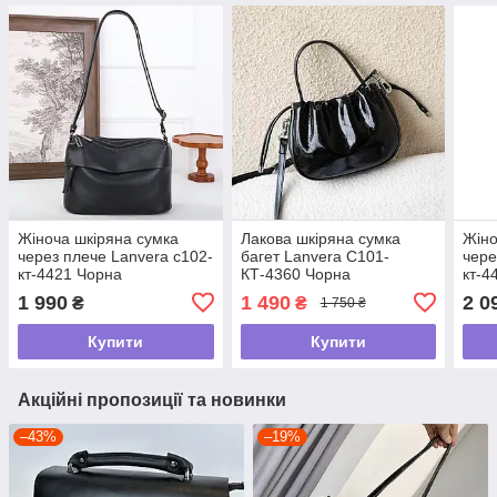
Жіноча шкіряна сумка
Лакова шкіряна сумка
Жіно
через плече Lanvera с102-
багет Lanvera С101-
чере
кт-4421 Чорна
КТ-4360 Чорна
кт-4
1 990
1 490
2 0
₴
₴
1 750 ₴
Купити
Купити
Акційні пропозиції та новинки
–43%
–19%