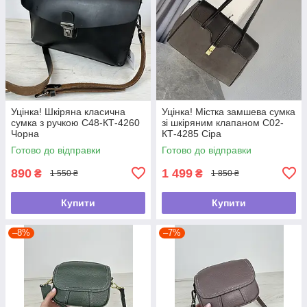
Уцінка! Шкіряна класична
Уцінка! Містка замшева сумка
сумка з ручкою С48-КТ-4260
зі шкіряним клапаном С02-
Чорна
КТ-4285 Сіра
Готово до відправки
Готово до відправки
890
1 499
₴
₴
1 550 ₴
1 850 ₴
Купити
Купити
–8%
–7%