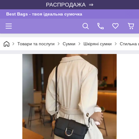
РАСПРОДАЖА ⇒
Best Bags - твоя ідеальна сумочка
Товари та послуги
Сумки
Шкіряні сумки
Стильна 