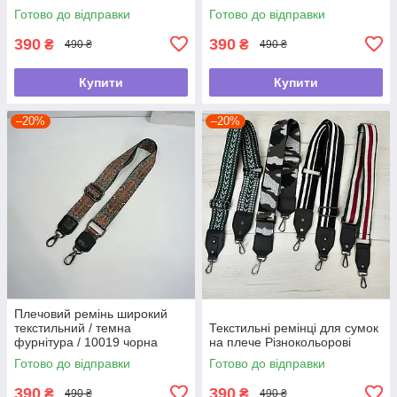
Чорний
візерунком
Готово до відправки
Готово до відправки
390
390
₴
₴
490 ₴
490 ₴
Купити
Купити
–20%
–20%
Плечовий ремінь широкий
текстильний / темна
Текстильні ремінці для сумок
фурнітура / 10019 чорна
на плече Різнокольорові
лямка Різнокольорий
Готово до відправки
Готово до відправки
390
390
₴
₴
490 ₴
490 ₴