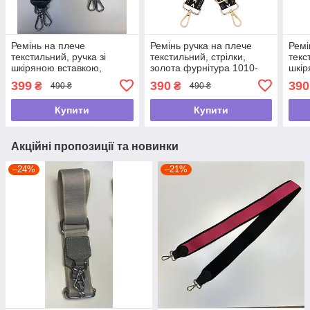
Ремінь на плече
Ремінь ручка на плече
Ремі
текстильний, ручка зі
текстильний, стрілки,
текс
шкіряною вставкою,
золота фурнітура 1010-
шкір
срібна фурнітура 10027
gold Чорний
фурн
399
390
390
₴
₴
490 ₴
490 ₴
Чорний
Купити
Купити
Акційні пропозиції та новинки
–24%
–21%