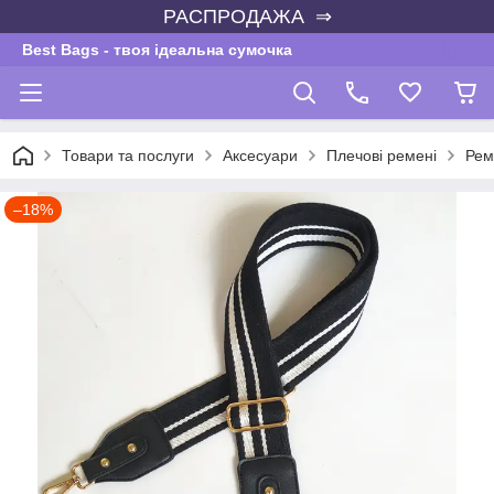
РАСПРОДАЖА ⇒
Best Bags - твоя ідеальна сумочка
Товари та послуги
Аксесуари
Плечові ремені
Рем
–18%