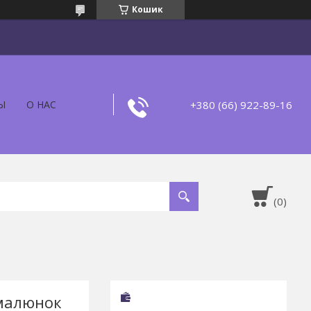
Кошик
+380 (66) 922-89-16
Ы
О НАС
 малюнок